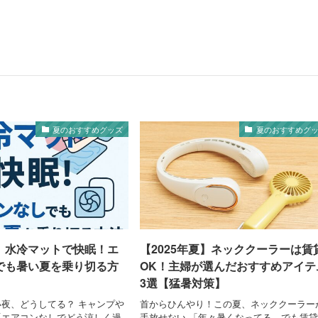
夏のおすすめグッズ
夏のおすすめグ
】水冷マットで快眠！エ
【2025年夏】ネッククーラーは賃
でも暑い夏を乗り切る方
OK！主婦が選んだおすすめアイテ
3選【猛暑対策】
夜、どうしてる？ キャンプや
首からひんやり！この夏、ネッククーラー
「エアコンなしでどう涼しく過
手放せない 「年々暑くなってる…でも賃