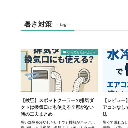
暑さ対策
– tag –
やってみたレビュー
【検証】スポットクーラーの排気ダ
【レビュー
クトは換気口にも使える？窓がない
アコンなし
時の工夫まとめ
法
暑い部屋を冷やしたい！でも排熱がネック…
暑くて眠れない
夏の熱こもり部屋に救世主「スポットクーラ
寝苦しい夜に