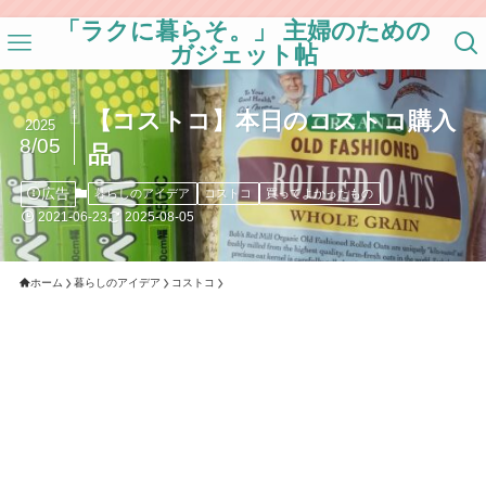
「ラクに暮らそ。」 主婦のための
ガジェット帖
【コストコ】本日のコストコ購入
2025
8/05
品
広告
暮らしのアイデア
コストコ
買ってよかったもの
2021-06-23
2025-08-05
ホーム
暮らしのアイデア
コストコ