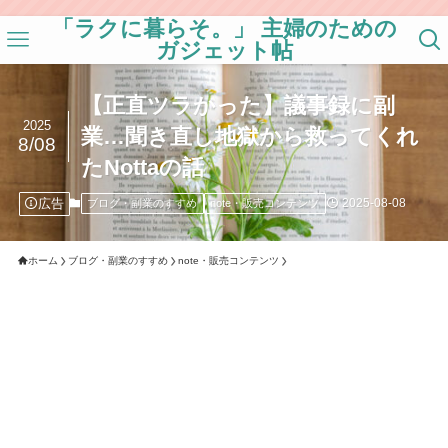
「ラクに暮らそ。」 主婦のための
ガジェット帖
【正直ツラかった】議事録に副
2025
業…聞き直し地獄から救ってくれ
8/08
たNottaの話
広告
2025-08-08
ブログ・副業のすすめ
note・販売コンテンツ
ホーム
ブログ・副業のすすめ
note・販売コンテンツ